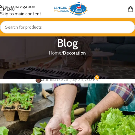
Skip to navigation
MENU
Skip to main content
Blog
Home
/
Decoration
DECORATION
Exploring Atlanta’s modern homes
0
adminatES
On July 23, 2021