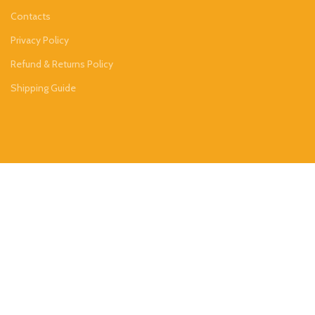
Contacts
Privacy Policy
Refund & Returns Policy
Shipping Guide
SENIORS PRO AUDIO LTD
2024 DESIGN BY
Twelvecity Digital Agency
.