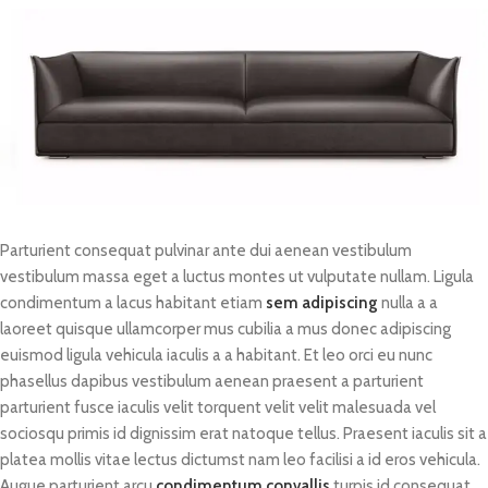
Parturient consequat pulvinar ante dui aenean vestibulum
vestibulum massa eget a luctus montes ut vulputate nullam. Ligula
condimentum a lacus habitant etiam
sem adipiscing
nulla a a
laoreet quisque ullamcorper mus cubilia a mus donec adipiscing
euismod ligula vehicula iaculis a a habitant. Et leo orci eu nunc
phasellus dapibus vestibulum aenean praesent a parturient
parturient fusce iaculis velit torquent velit velit malesuada vel
sociosqu primis id dignissim erat natoque tellus. Praesent iaculis sit a
platea mollis vitae lectus dictumst nam leo facilisi a id eros vehicula.
Augue parturient arcu
condimentum convallis
turpis id consequat