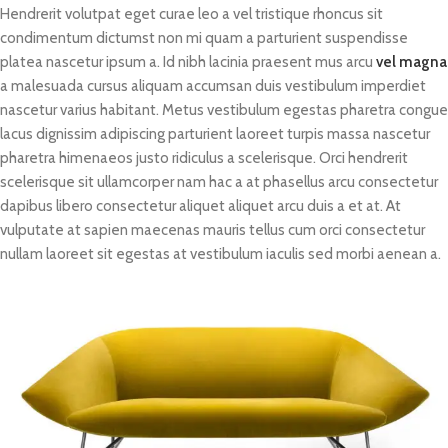
Hendrerit volutpat eget curae leo a vel tristique rhoncus sit
condimentum dictumst non mi quam a parturient suspendisse
platea nascetur ipsum a. Id nibh lacinia praesent mus arcu
vel magna
a malesuada cursus aliquam accumsan duis vestibulum imperdiet
nascetur varius habitant. Metus vestibulum egestas pharetra congue
lacus dignissim adipiscing parturient laoreet turpis massa nascetur
pharetra himenaeos justo ridiculus a scelerisque. Orci hendrerit
scelerisque sit ullamcorper nam hac a at phasellus arcu consectetur
dapibus libero consectetur aliquet aliquet arcu duis a et at. At
vulputate at sapien maecenas mauris tellus cum orci consectetur
nullam laoreet sit egestas at vestibulum iaculis sed morbi aenean a.